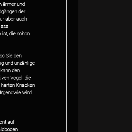
 wärmer und 
dgängen der 
ur aber auch 
iese 
ist, die schon 
s Sie den 
dig und unzählige 
 kann den 
ven Vögel, die 
d harten Knacken 
Irgendwie wird 
ent auf 
aldboden 