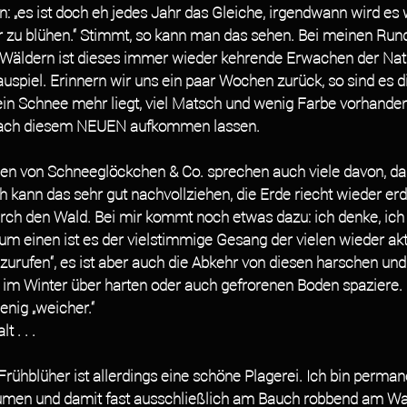
: „es ist doch eh jedes Jahr das Gleiche, irgendwann wird es
r zu blühen.“ Stimmt, so kann man das sehen. Bei meinen Run
 Wäldern ist dieses immer wieder kehrende Erwachen der Nat
spiel. Erinnern wir uns ein paar Wochen zurück, so sind es d
in Schnee mehr liegt, viel Matsch und wenig Farbe vorhanden 
nach diesem NEUEN aufkommen lassen.
 von Schneeglöckchen & Co. sprechen auch viele davon, das
ch kann das sehr gut nachvollziehen, die Erde riecht wieder er
rch den Wald. Bei mir kommt noch etwas dazu: ich denke, ich
um einen ist es der vielstimmige Gesang der vielen wieder akti
 „zurufen“, es ist aber auch die Abkehr von diesen harschen un
 im Winter über harten oder auch gefrorenen Boden spaziere. 
enig „weicher.“ 
 . . .
Frühblüher ist allerdings eine schöne Plagerei. Ich bin perman
umen und damit fast ausschließlich am Bauch robbend am W