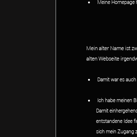
 Meine Homepage 
Mein alter Name ist zw
alten Webseite irgendw
 Damit war es auch
 Ich habe meinen Bildern einer kritischen Überprüfung unterzogen und somit einiges ausgetauscht. 
Damit einhergehend 
entstandene Idee fin
sich mein Zugang zu