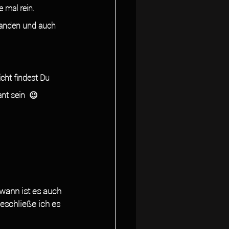
 mal rein. 
rhanden und auch 
nt sein  😉
wann ist es auch 
schließe ich es 