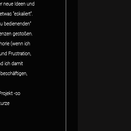
r neue Ideen und 
as "eskaliert".  
 zu bedienenden" 
nzen gestoßen. 
orie (wenn ich 
und Frustration, 
d ich damit 
beschäftigen, 
rojekt -so 
kurze 