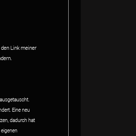
t den Link meiner 
dern. 
dert. Eine neu 
erzen, dadurch hat 
 eigenen 