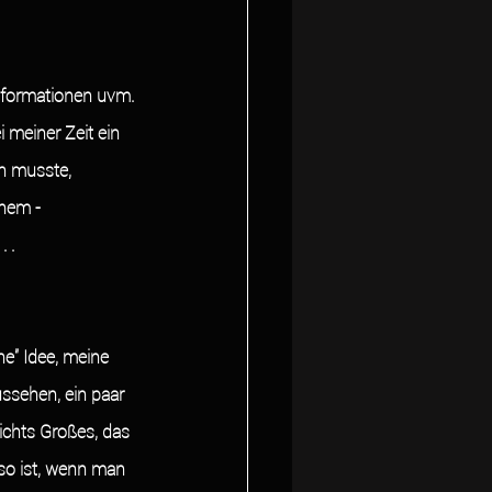
nformationen uvm. 
i meiner Zeit ein 
n musste, 
inem -
 . 
he" Idee, meine 
ssehen, ein paar 
ichts Großes, das 
 so ist, wenn man 