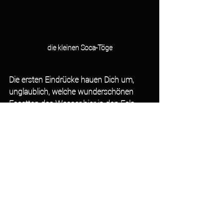
die kleinen Soca-Töge
Die ersten Eindrücke hauen Dich um, 
unglaublich, welche wunderschönen 
Facetten das Wasser hier in den Fels 
geschliffen hat. Dieser Abschnitt wird 
wohl nicht viel länger als 300 Meter sein, 
ich verbrachte knappe 3 Stunden da! An 
diesem Platz sind gleichgesinnte 
Amateurfotografen durchaus 
„prominent“ vertreten, jedoch nie 
störend. Es entstand der eine oder 
andere nette Gedankenaustausch.